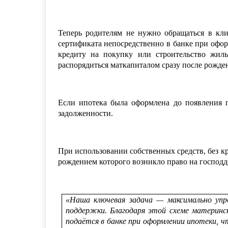
Т
еперь родителям не нужно обращаться в кл
сертификата непосредственно в банке при офо
кредиту на покупку или строительство жилья
распорядиться маткапиталом сразу после рожден
Если ипотека была оформлена до появления п
задолженности.
При использовании собственных средств, без к
рождением которого возникло право на господде
«
Наша ключевая задач
а — максимально упр
поддержки. Благодаря этой схеме материнск
подаётся в банке при оформлении ипотеки, ч