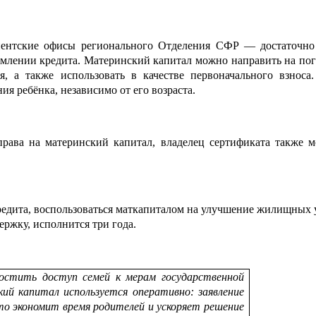
иентские офисы регионального Отделения СФР — достаточно 
рмлении кредита. Материнский капитал можно направить на по
, а также использовать в качестве первоначального взноса
ия ребёнка, независимо от его возраста.
рава на материнский капитал, владелец сертификата также м
редита, воспользоваться маткапиталом на улучшение жилищных ус
ржку, исполнится три года.
остить доступ семей к мерам государственной
ий капитал используется оперативно: заявление
то экономит время родителей и ускоряет решение