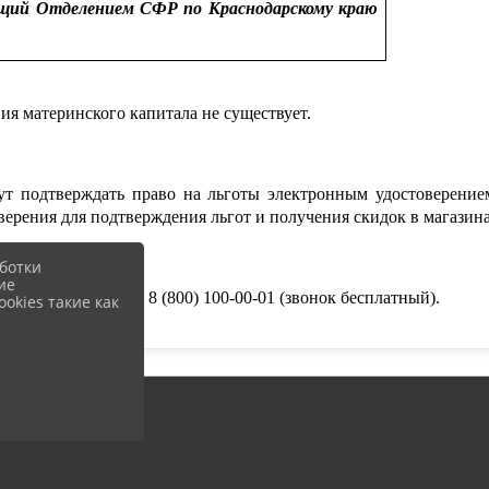
щий Отделением СФР по Краснодарскому краю
я материнского капитала не существует.
ут подтверждать право на льготы электронным удостоверени
верения для подтверждения льгот и получения скидок в магазина
ботки
ие
такт-центр (ЕКЦ): 8 (800) 100-00-01 (звонок бесплатный).
okies такие как