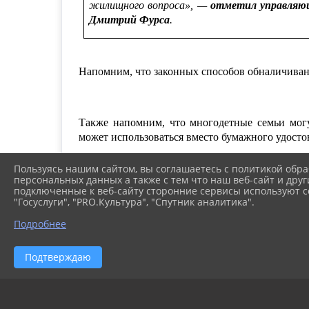
жилищного вопроса
», —
отметил управляю
Дмитрий Фурса
.
Напомним, что законных способов обналичивани
Также
напомним
, что многодетные семьи мог
может использоваться вместо бумажного удосто
Пользуясь нашим сайтом, вы соглашаетесь с политикой обра
персональных данных а также с тем что наш веб-сайт и друг
Если остались вопросы, обратитесь в единый кон
подключенные к веб-сайту сторонние сервисы используют co
"Госуслуги", "PRO.Культура", "Спутник аналитика".
Подробнее
Подтверждаю