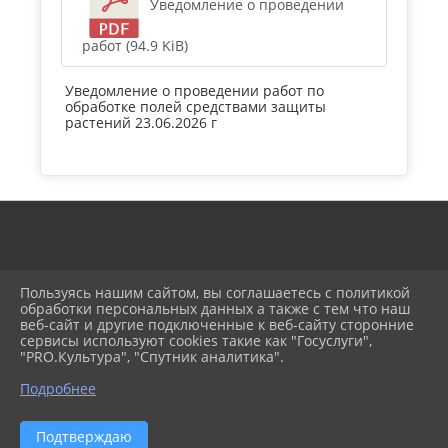
Уведомление о проведении
работ (94.9 KiB)
Уведомление о проведении работ по
обработке полей средствами защиты
растений 23.06.2026 г
Пользуясь нашим сайтом, вы соглашаетесь с политикой
обработки персональных данных а также с тем что наш
веб-сайт и другие подключенные к веб-сайту сторонние
2026 г. кубанецтимрегион.рф
сервисы используют cookies такие как "Госуслуги",
Вход
"PRO.Культура", "Спутник аналитика".
Карта сайта
Политика обработки персональных данных
Подробнее
Сделано на KubCMS
Разработка и поддержка
Подтверждаю