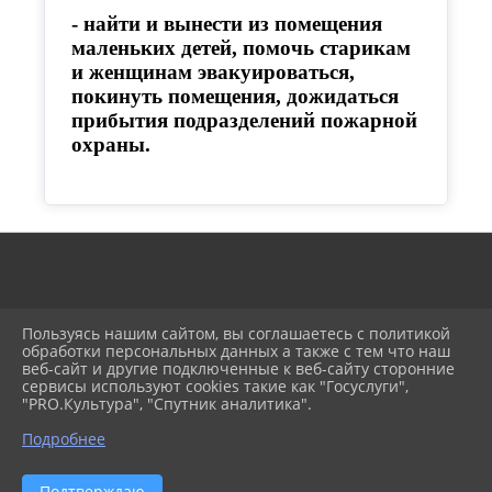
- найти и вынести из помещения
маленьких детей, помочь старикам
и женщинам эвакуироваться,
покинуть помещения, дожидаться
прибытия подразделений пожарной
охраны.
Пользуясь нашим сайтом, вы соглашаетесь с политикой
обработки персональных данных а также с тем что наш
веб-сайт и другие подключенные к веб-сайту сторонние
2026 г. кубанецтимрегион.рф
сервисы используют cookies такие как "Госуслуги",
Вход
"PRO.Культура", "Спутник аналитика".
Карта сайта
Политика обработки персональных данных
Подробнее
Сделано на KubCMS
Разработка и поддержка
Подтверждаю